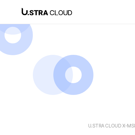
SaaS 상품
U.STRA CLOUD X-