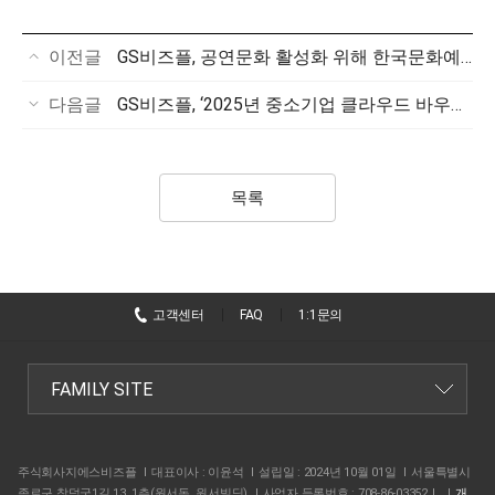
이전글
GS비즈플, 공연문화 활성화 위해 한국문화예술위원회에 1천만원 기부
다음글
GS비즈플, ‘2025년 중소기업 클라우드 바우처 지원 사업’ 첫 공급기업 선정
목록
고객센터
FAQ
1:1문의
주식회사지에스비즈플
대표이사 : 이윤석
설립일 : 2024년 10월 01일
서울특별시
종로구 창덕궁1길 13, 1층(원서동, 원서빌딩)
사업자 등록번호 : 708-86-03352
개